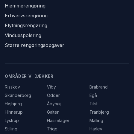
Hjemmerengøring
Erhvervsrengøring
Flytningsrengøring
Vinduespolering
Større rengøringsopgaver
OMRÅDER VI DÆKKER
Risskov
Viby
Brabrand
Skanderborg
Odder
Egå
Højbjerg
Åbyhøj
Tilst
Hinnerup
Galten
Tranbjerg
Lystrup
Hasselager
Malling
Stilling
Trige
Harlev