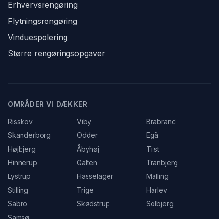
Erhvervsrengøring
Flytningsrengøring
Vinduespolering
Større rengøringsopgaver
OMRÅDER VI DÆKKER
Risskov
Viby
Brabrand
Skanderborg
Odder
Egå
Højbjerg
Åbyhøj
Tilst
Hinnerup
Galten
Tranbjerg
Lystrup
Hasselager
Malling
Stilling
Trige
Harlev
Sabro
Skødstrup
Solbjerg
Samsø